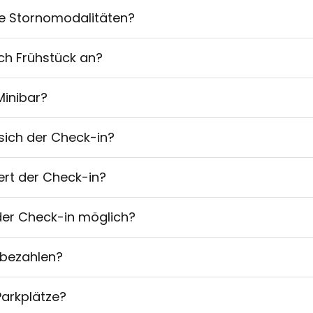
ie Stornomodalitäten?
uch Frühstück an?
Minibar?
sich der Check-in?
ert der Check-in?
der Check-in möglich?
 bezahlen?
arkplätze?