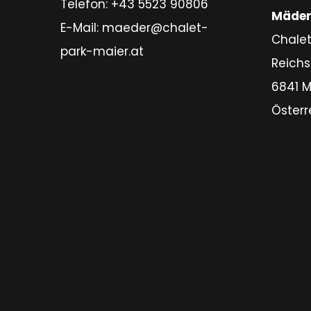
Telefon:
+43 5523 90806
Mäde
E-Mail:
maeder@chalet-
Chalet
park-maier.at
Reichs
6841 
Österr